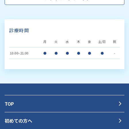
診療時間
月
火
水
木
金
土/日
祝
10:00~21:00
●
●
●
●
●
●
-
TOP
初めての方へ