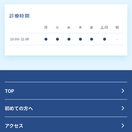
診療時間
月
火
水
木
金
土/日
祝
10:00~21:00
●
●
●
●
●
●
-
TOP
初めての方へ
アクセス