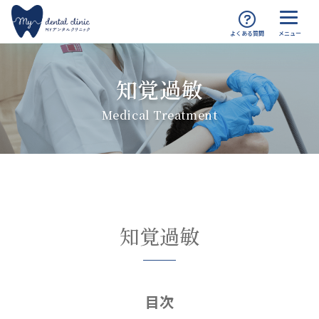
MYデンタルクリニック渋谷 TOP
診療案内
知覚過敏
知覚過敏
Medical Treatment
知覚過敏
目次