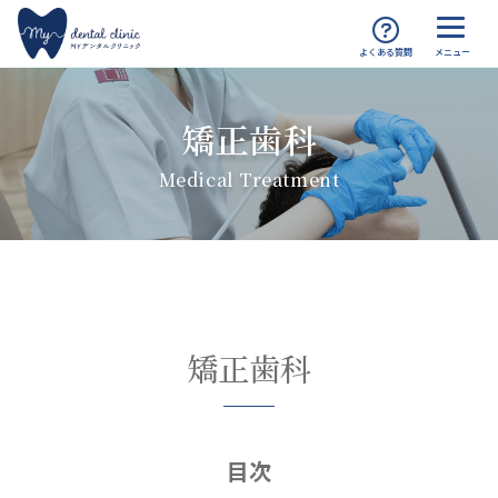
MYデンタルクリニック渋谷 TOP
診療案内
矯正歯科
矯正歯科
Medical Treatment
矯正歯科
目次