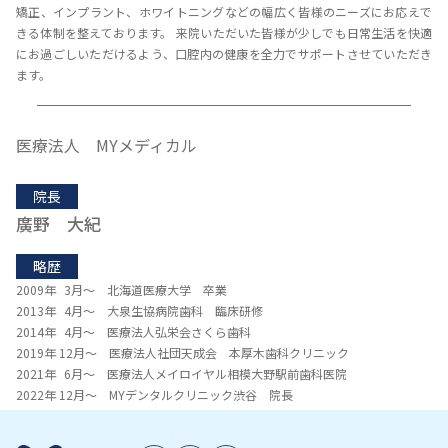
矯正、インプラント、ホワイトニングなどの幅広く皆様のニーズにお応えで
きる体制を整えております。 来院いただいた皆様が少しでも日常生活を快適
にお過ごしいただけるよう、口腔内の健康を全力でサポートさせていただき
ます。
医療法人 MYメディカル
院長
廣野 大紀
略歴
2009年 3月～ 北海道医療大学 卒業
2013年 4月～ 大泉生協病院歯科 臨床研修
2014年 4月～ 医療法人弘栄会さくら歯科
2019年 12月～ 医療法人社団天成会 本厚木歯科クリニック
2021年 6月～ 医療法人メイロイヤル相模大野駅前歯科医院
2022年 12月～ MYデンタルクリニック渋谷 院長