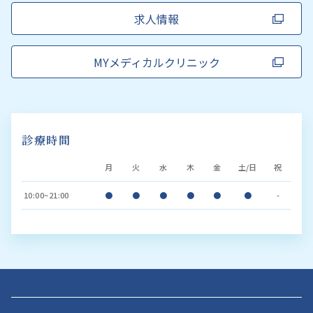
求人情報
MYメディカルクリニック
診療時間
月
火
水
木
金
土/日
祝
10:00~21:00
●
●
●
●
●
●
-