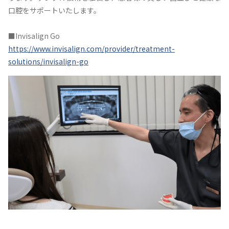
口腔をサポートいたします。
■Invisalign Go
https://www.invisalign.com/provider/treatment-
solutions/invisalign-go