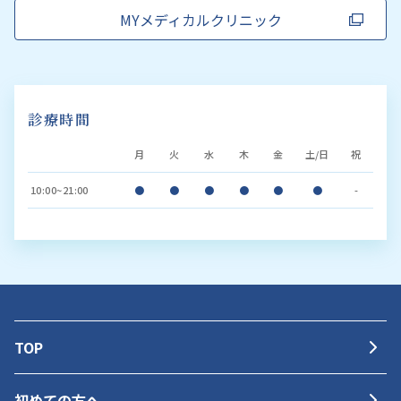
MYメディカルクリニック
診療時間
月
火
水
木
金
土/日
祝
10:00~21:00
●
●
●
●
●
●
-
TOP
初めての方へ