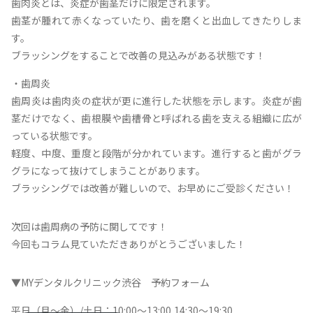
歯肉炎とは、炎症が歯茎だけに限定されます。
歯茎が腫れて赤くなっていたり、歯を磨くと出血してきたりしま
す。
ブラッシングをすることで改善の見込みがある状態です！
・歯周炎
歯周炎は歯肉炎の症状が更に進行した状態を示します。炎症が歯
茎だけでなく、歯根膜や歯槽骨と呼ばれる歯を支える組織に広が
っている状態です。
軽度、中度、重度と段階が分かれています。進行すると歯がグラ
グラになって抜けてしまうことがあります。
ブラッシングでは改善が難しいので、お早めにご受診ください！
次回は歯周病の予防に関してです！
今回もコラム見ていただきありがとうございました！
▼MYデンタルクリニック渋谷 予約フォーム
平日（月～金）/土日：10:00～13:00,14:30～19:30