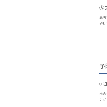
③
患者
導し
予
①
歯の
ング