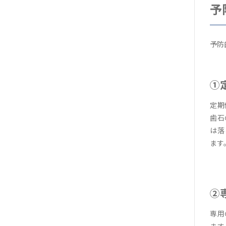
予
予防
①
定期
歯石
は落
ます
②
専用