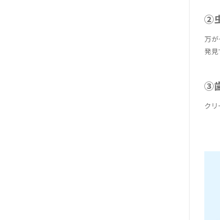
②
万が
発見
③
クリ