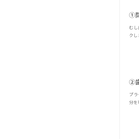
①
むし
クし
②
プラ
分を