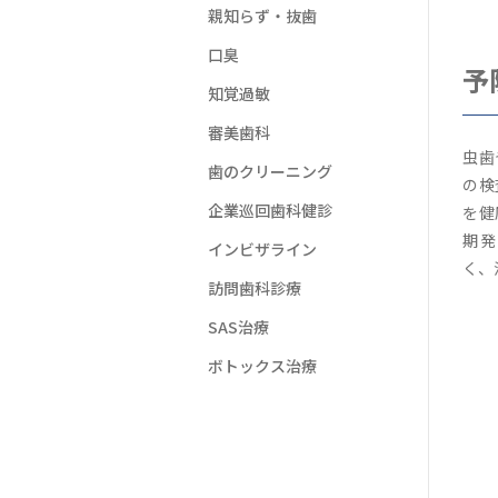
親知らず・抜歯
口臭
予
知覚過敏
審美歯科
虫歯
歯のクリーニング
の検
企業巡回歯科健診
を健
期発
インビザライン
く、
訪問歯科診療
SAS治療
ボトックス治療