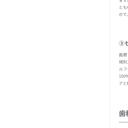
ます
とも
ので
③
歯磨
規則
ルフ
10
アと
歯