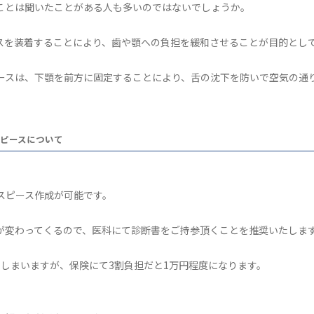
ことは聞いたことがある人も多いのではないでしょうか。
スを装着することにより、歯や顎への負担を緩和させることが目的とし
ースは、下顎を前方に固定することにより、舌の沈下を防いで空気の通
ピースについて
スピース作成が可能です。
が変わってくるので、医科にて診断書をご持参頂くことを推奨いたしま
しまいますが、保険にて3割負担だと1万円程度になります。