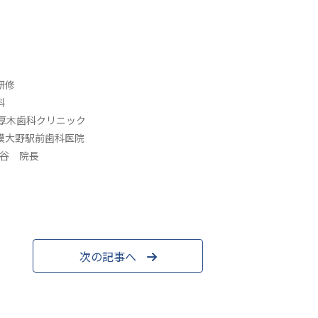
研修
科
本厚木歯科クリニック
相模大野駅前歯科医院
渋谷 院長
次の記事へ