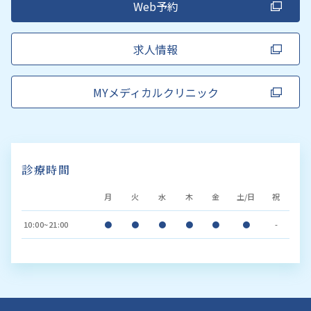
Web予約
求人情報
MYメディカルクリニック
診療時間
月
火
水
木
金
土/日
祝
10:00~21:00
●
●
●
●
●
●
-