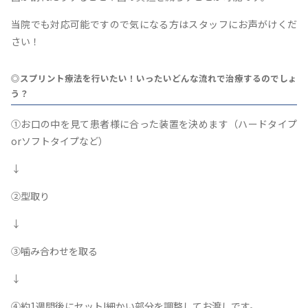
当院でも対応可能ですので気になる方はスタッフにお声がけくだ
さい！
◎スプリント療法を行いたい！いったいどんな流れで治療するのでしょ
う？
①お口の中を見て患者様に合った装置を決めます（ハードタイプ
orソフトタイプなど）
↓
②型取り
↓
③噛み合わせを取る
↓
④約1週間後にセット!細かい部分を調整してお渡しです。