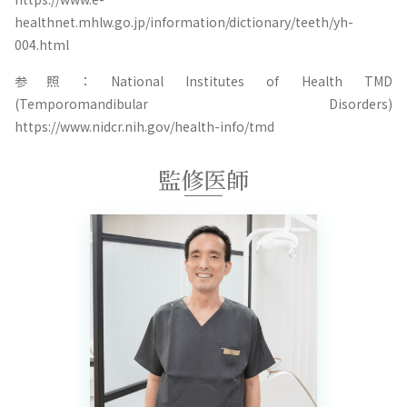
healthnet.mhlw.go.jp/information/dictionary/teeth/yh-
004.html
参照：National Institutes of Health TMD
(Temporomandibular Disorders)
https://www.nidcr.nih.gov/health-info/tmd
監修医師