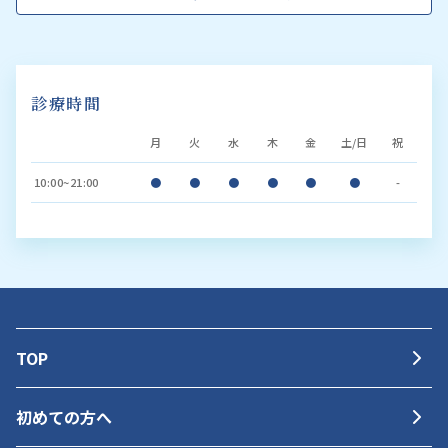
診療時間
月
火
水
木
金
土/日
祝
10:00~21:00
●
●
●
●
●
●
-
TOP
初めての方へ