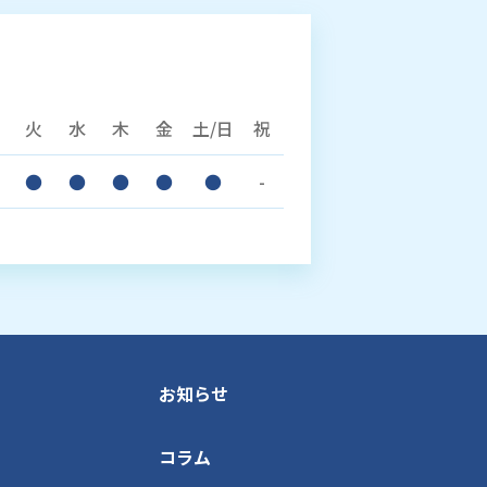
火
水
木
金
土/日
祝
●
●
●
●
●
-
お知らせ
コラム