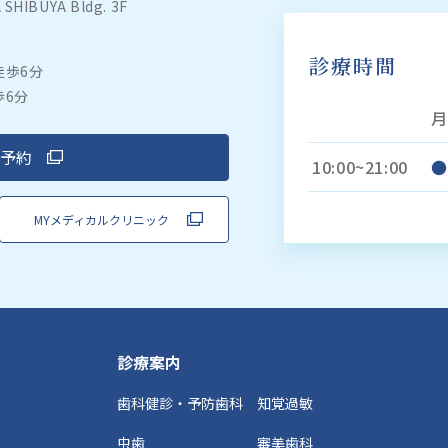
IBUYA Bldg. 3F
診療時間
徒歩6分
歩6分
月
b予約
10:00~21:00
●
MYメディカルクリニック
診療案内
歯科健診・予防歯科
知覚過敏
虫歯
審美歯科