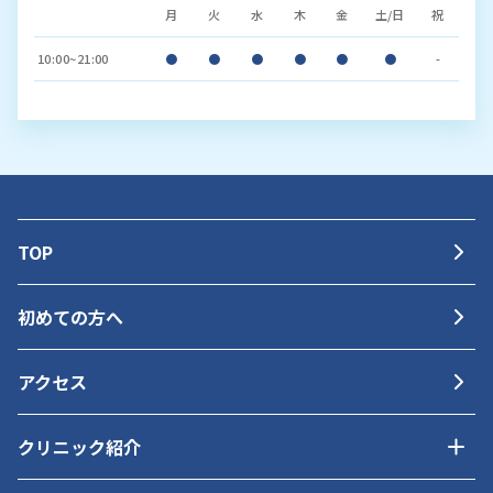
月
火
水
木
金
土/日
祝
10:00~21:00
●
●
●
●
●
●
-
TOP
初めての方へ
アクセス
クリニック紹介