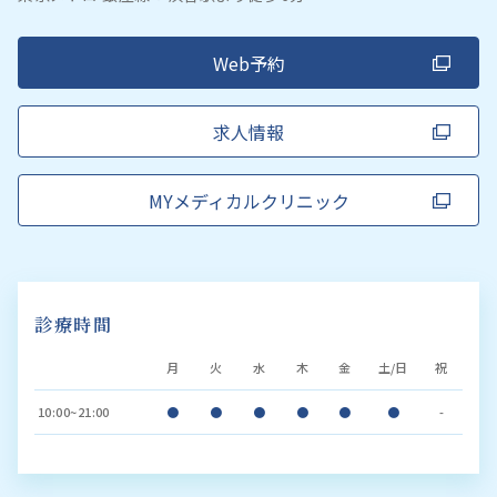
Web予約
求人情報
MYメディカルクリニック
診療時間
月
火
水
木
金
土/日
祝
10:00~21:00
●
●
●
●
●
●
-