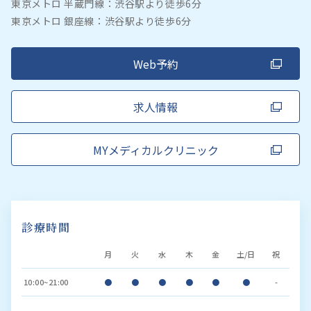
東京メトロ 半蔵門線：渋谷駅より徒歩6分
東京メトロ 銀座線：渋谷駅より徒歩6分
Web予約
求人情報
MYメディカルクリニック
診療時間
月
火
水
木
金
土/日
祝
10:00~21:00
●
●
●
●
●
●
-