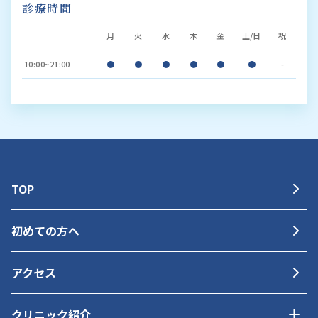
診療時間
月
火
水
木
金
土/日
祝
10:00~21:00
●
●
●
●
●
●
-
TOP
初めての方へ
アクセス
クリニック紹介