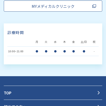
MYメディカルクリニック
診療時間
月
火
水
木
金
土/日
祝
10:00~21:00
●
●
●
●
●
●
-
TOP