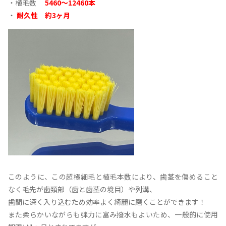
・植毛数
5460〜12460本
・
耐久性 約3ヶ月
このように、この超極細毛と植毛本数により、歯茎を傷めること
なく毛先が歯頚部（歯と歯茎の境目）や列溝、
歯間に深く入り込むため効率よく綺麗に磨くことができます！
また柔らかいながらも弾力に富み撥水もよいため、一般的に使用