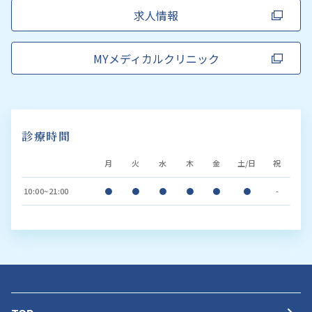
求人情報
MYメディカルクリニック
診療時間
月
火
水
木
金
土/日
祝
10:00~21:00
●
●
●
●
●
●
-