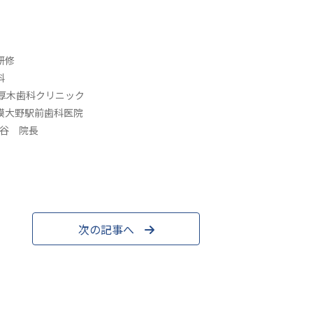
研修
科
本厚木歯科クリニック
相模大野駅前歯科医院
渋谷 院長
次の記事へ